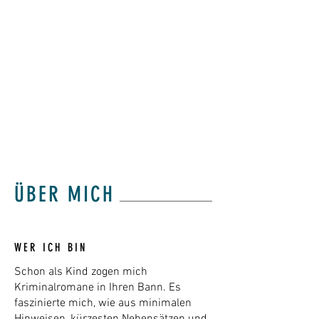
DER NATUR: IHR
GEHEIMNIS IST
GEDULD”
RALPH WALDO EMERSON, PHILOSOPH
UND SCHRIFTSTELLER
ÜBER MICH
WER ICH BIN
Schon als Kind zogen mich
Kriminalromane in Ihren Bann. Es
faszinierte mich, wie aus minimalen