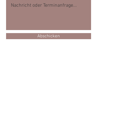
Abschicken
TERMIN BUCHEN
VIELE WEGE FÜHREN INS
STEINHAUS
Um einen Termin bei mir zu vereinbaren,
nutzen Sie am einfachsten das
Kontaktformular oder die Chat-Funktion.